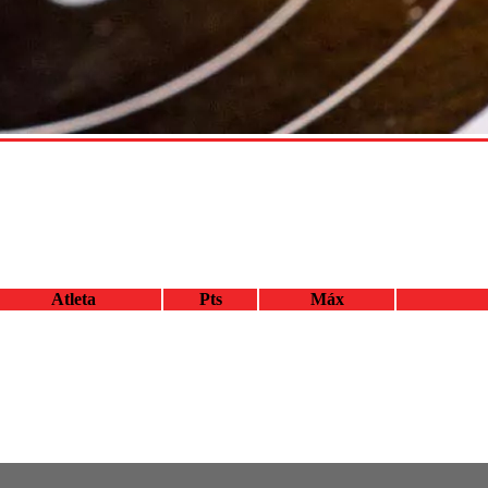
Atleta
Pts
Máx