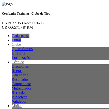
Combathe Training - Clube de Tiro
CNPJ 37.353.622/0001-03
CR 666571 / 8ª RM
Cadastre-se
Entrar
Clube
Quem Somos
Diretoria
Localização
Técnico
Disciplinas
Regras
Calendário
Resultados
Campeonato
Matriculados
Recordes
Biblioteca
Validador
Mídias