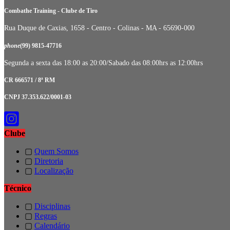
Combathe Training - Clube de Tiro
Rua Duque de Caxias, 1658 - Centro - Colinas - MA - 65690-000
phone
(99) 9815-47716
Segunda a sexta das 18:00 as 20:00/Sabado das 08:00hrs as 12:00hrs
CR 666571 / 8ª RM
CNPJ 37.353.622/0001-03
Clube
▢
Quem Somos
▢
Diretoria
▢
Localização
Técnico
▢
Disciplinas
▢
Regras
▢
Calendário