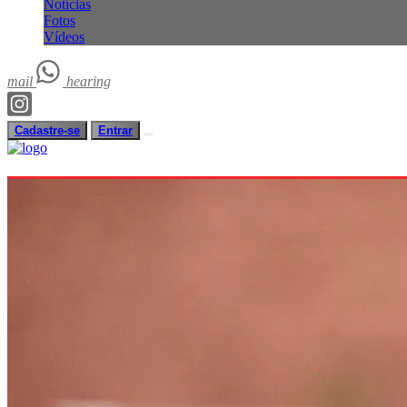
Notícias
Fotos
Vídeos
mail
hearing
Cadastre-se
Entrar